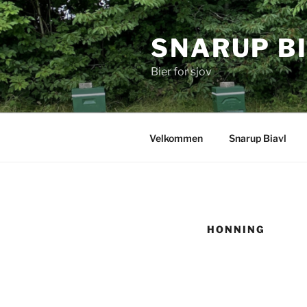
Videre
til
SNARUP B
indhold
Bier for sjov
Velkommen
Snarup Biavl
HONNING